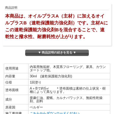
商品説明
本商品は、オイルプラスA（主材）に加えるオイ
ルプラスB（速乾保護能力強化剤）です。主材Aに
この速乾保護能力強化剤Bを混合することで、速
乾性と撥水性、耐磨耗性が上がります。
■Ａ剤100mlに対しＢ剤30mlの割合でよく混合してご使用ください。
▼ 商品説明の続きを見る ▼
■ A＋B130mlで、約5㎡塗布できます。
■ ５㎡より少ない面積を塗布する場合は、同比率で別容器に移し、Ａ剤とＢ剤をよ
く 混合してご使用ください。
内装用無垢材、木質系フローリング、家具、カウン
■ 施工方法はＡのみと同様ですが、約半日で乾燥硬化しますので、塗布面積 及び
使用用途
タートップ他。
拭き取りの面積を考えながら塗り進めてください。※時間経過すると乾燥硬化し、
拭き取りが難しくなりますのでご注意ください。
内容量
30ml (速乾保護能力強化剤)
■ご使用の際は、必ず施工要領書をお読みください。
仕様
1回塗り
■使用した布は放置すると自然発火する恐れがありますので、必ずすぐに水に浸し
て処分してください。
A＋Bで約5㎡ ＊塗布面積は素材の仕上状況・樹
塗布面積
種によって異なります。
亜麻仁油、蜜蝋、カルナバワックス、無鉛性乾燥
成分
剤、顔料
原産国
ベルギー
施工要領書
こちらからダウンロードください