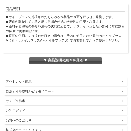
商品説明
■ オイルプラスで処理されたあらゆる木製品の表面を蘇らせ、修復します。
■ 表面が乾燥していると感じる場合がその必要性の目安となります。
■ 基材表面塗装の傷みや消耗の状態に応じて、リフレッシュしたい部分に年に数回
の頻度で使用可能です。
■ 長期の使用により退色が目立つ場合は、塗装に使用された同色のオイルプラス
A（またはオイルプラスA＋オイルプラスB）で再塗装してからご使用ください。
塗布面積：約100㎡
主成分：植物油、天然ワックス、非芳香族炭化水素
▼ 商品説明の続きを見る ▼
VOC（揮発性有機化合物）含有量：０ｇ/Ｌ（０％）
〇使用方法
アウトレット商品
■1.サーフェイスケアを表面にスプレーして、乾いた布で拭き取って汚れを落と
し、その後乾燥させてください。
自然オイル塗料ルビオモノコート
■2.処理する表面にリフレッシュエコを少量スプレーします。
■3.乾いた布で木目方向（木材の繊維の方向）に塗り広げます。
サンプル請求
※使用される布はマイクロファイバークロスが適しています。
■4.歩行可能となるまで、または表面にお手を触れる前、1時間以上乾燥させてくだ
さい。
ご利用ガイド
品質へのこだわり
〇使用上の注意
■1.年に2回以上の高い頻度でご使用いただくと、滑りやすくなる可能性が高くなる
株式会社ニッシンイクス