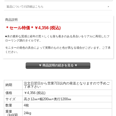
返品についての詳細はこちら
商品説明
＊セール特価＊￥4,356 (税込)
■木の素朴な質感と経年の荒々しくも落ち着きのある具合いをリアルに再現したフ
ローリング調のタイルです。
モニターの発色の具合によって実際のものと色が異なる場合がございます。ご了承
ください。
＊本商品はアウトレット商品となる為、お客様の都合による返品は一切受け付けて
▼ 商品説明の続きを見る ▼
おりません。※商品不良の場合を除く。
注文日翌日から営業7日以内の発送となりますので予めご
納期
了承下さい
価格
￥4,356 (税込)
サイズ
高さ12㎜×幅200㎜×奥行1200㎜
数量
4枚
重量
24kg
（kg)/箱